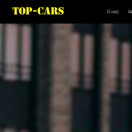
О нас
А